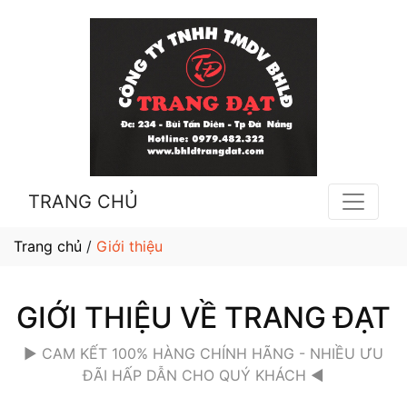
TRANG CHỦ
Trang chủ
/
Giới thiệu
GIỚI THIỆU VỀ TRANG ĐẠT
► CAM KẾT 100% HÀNG CHÍNH HÃNG - NHIỀU ƯU
ĐÃI HẤP DẪN CHO QUÝ KHÁCH ◄