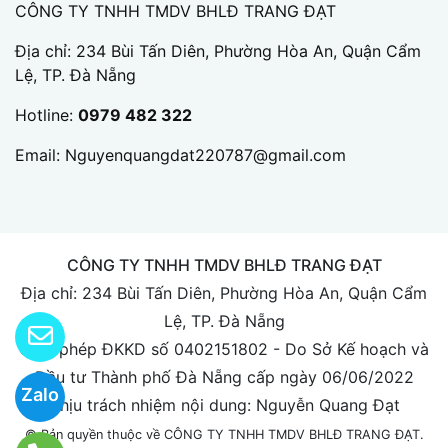
CÔNG TY TNHH TMDV BHLĐ TRANG ĐẠT
Địa chỉ: 234 Bùi Tấn Diên, Phường Hòa An, Quận Cẩm
Lệ, TP. Đà Nẵng
Hotline:
0979 482 322
Email:
Nguyenquangdat220787@gmail.com
CÔNG TY TNHH TMDV BHLĐ TRANG ĐẠT
Địa chỉ: 234 Bùi Tấn Diên, Phường Hòa An, Quận Cẩm
Lệ, TP. Đà Nẵng
Giấy phép ĐKKD số 0402151802 - Do Sở Kế hoạch và
Đầu tư Thành phố Đà Nẵng cấp ngày 06/06/2022
Zalo
Chịu trách nhiệm nội dung: Nguyễn Quang Đạt
© Bản quyền thuộc về CÔNG TY TNHH TMDV BHLĐ TRANG ĐẠT.